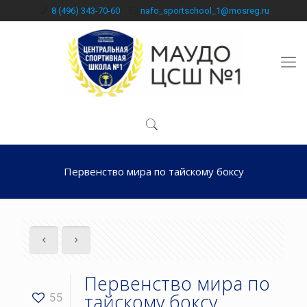
8 (496) 343-70-60
nafo_sportschool_1@mosreg.ru
Первенство мира по тайскому боксу
Первенство мира по
тайскому боксу
55