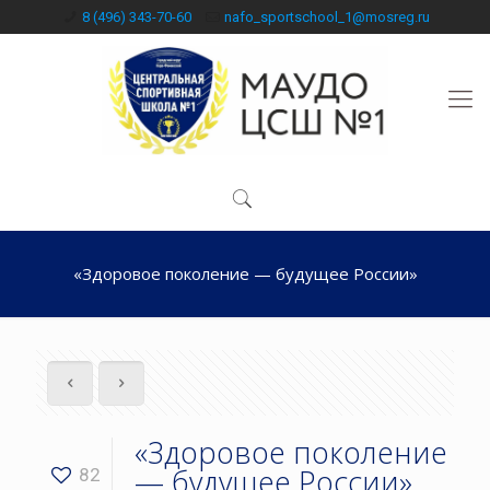
8 (496) 343-70-60
nafo_sportschool_1@mosreg.ru
«Здоровое поколение — будущее России»
«Здоровое поколение
— будущее России»
82