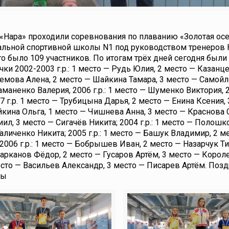
 «Нара» проходили соревнования по плаванию «Золотая осе
альной спортивной школы N1 под руководством тренеров 
го было 109 участников. По итогам трёх дней сегодня были
и 2002-2003 г.р.: 1 место — Рудь Юлия, 2 место — Казанце
ремова Алена, 2 место — Шайкина Тамара, 3 место — Самойл
таманенко Валерия, 2006 г.р.: 1 место — Шуменко Виктория, 
 г.р. 1 место — Трубицына Дарья, 2 место — Енина Ксения, 
айкина Ольга, 1 место — Чишнева Анна, 3 место — Краснова 
иил, 3 место — Сигачёв Никита; 2004 г.р.: 1 место — Полошк
личенко Никита; 2005 г.р.: 1 место — Башук Владимир, 2 м
006 г.р.: 1 место — Бобрышев Иван, 2 место — Назарчук Ти
Шарканов Фёдор, 2 место — Гусаров Артём, 3 место — Корол
 место — Васильев Александр, 3 место — Писарев Артём. По
цы