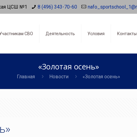
кая ЦСШ №1
8 (496) 343-70-60
nafo_sportschool_1@
Участникам СВО
Деятельность
Условия
Контакты
«Золотая осень»
Главная
Новости
«Золотая осень»
ь»