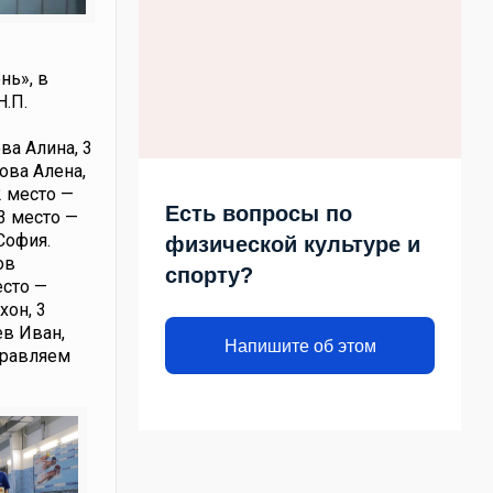
нь», в
Н.П.
ва Алина, 3
ова Алена,
2 место —
Есть вопросы по
3 место —
София.
физической культуре и
ов
спорту?
есто —
хон, 3
ев Иван,
Напишите об этом
здравляем