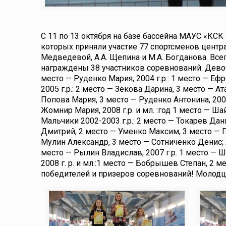
С 11 по 13 октября на базе бассейна МАУС «КСК
которых приняли участие 77 спортсменов центр
Медведевой, А.А. Щепина и М.А. Богданова. Все
награждены 38 участников соревнований. Девочк
место — Руденко Мария, 2004 г.р.: 1 место — Еф
2005 г.р.: 2 место — Зекова Дарина, 3 место — А
Попова Мария, 3 место — Руденко Антонина, 2007
Жомнир Мария, 2008 г.р. и мл. :год 1 место — Ш
Мальчики 2002-2003 г.р.: 2 место — Токарев Дан
Дмитрий, 2 место — Уменко Максим, 3 место — Га
Мулин Александр, 3 место — Сотниченко Денис; 2
место — Рылин Владислав, 2007 г.р. 1 место — 
2008 г. р. и мл.:1 место — Бобрышев Степан, 2
победителей и призеров соревнований! Молод