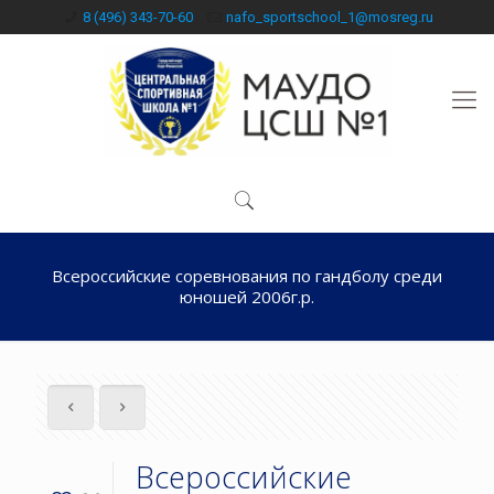
8 (496) 343-70-60
nafo_sportschool_1@mosreg.ru
Всероссийские соревнования по гандболу среди
юношей 2006г.р.
Всероссийские