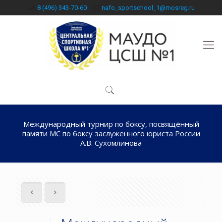
8 (496) 343-70-60
nafo_sportschool_1@mosreg.ru
Международный турнир по боксу, посвящённый
памяти МС по боксу заслуженного юриста России
А.В. Сухомлинова