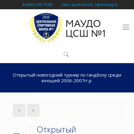
8 (496) 343-70-60
nafo_sportschool_1@mosreg.ru
Открытый новогодний турнир по гандболу среди
юношей 2006-2007гг.р.
Открытый