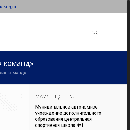
osreg.ru
х команд»
ких команд»
МАУДО ЦСШ №1
Муниципальное автономное
учреждение дополнительного
образования центральная
спортивная школа №1