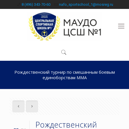
8 (496) 343-70-60
nafo_sportschool_1@mosreg.ru
Рождественский турнир по смешанным боевым
единоборствам ММА
Рождественский