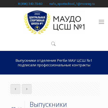
8 (496) 343-70-60
nafo_sportschool_1@mosreg.ru
Выпускники отделения Регби МАУ ЦСШ №1
подписали профессиональные контракты
Выпускники