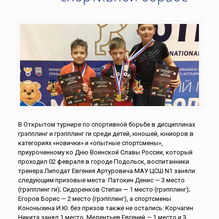
В Открытом турнире по спортивной борьбе в дисциплинах
грэпплинг и грэпплинг ги среди детей, юношей, юниоров в
категориях «новички» и «опытные спортсмены»,
приуроченному ко Дню Воинской Славы России, который
проходил 02 февраля в городе Подольск, воспитанники
тренера Липодат Евгения Артуровича МАУ ЦСШ N1 заняли
следующим призовые места: Патокин Денис — 3 место
(грэпплинг ги); Сидоренков Степан — 1 место (грэпплинг);
Егоров Борис — 2 место (грэпплинг), а спортсмены
Кононыхина И.Ю. без призов также не остались: Корчагин
Никита занял 1 место, Мелентьев Евгений — 1 место и 3