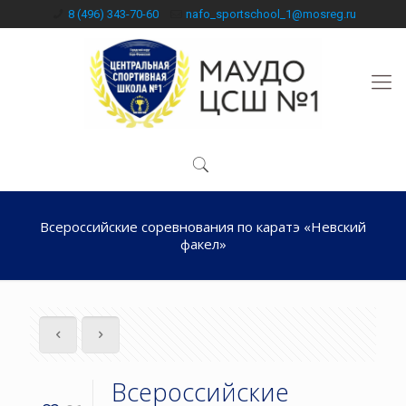
8 (496) 343-70-60
nafo_sportschool_1@mosreg.ru
Всероссийские соревнования по каратэ «Невский
факел»
Всероссийские