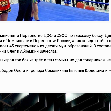
Чемпионат и Первенство ЦФО и СЗФО по тайскому боксу. Д
 в Чемпионате и Первенстве России, а также идет отбор н
ает 45 спортсменов из десяти мун. образований. В состав
й Олег и Абрамкин Вячеслав.
ыиграл три боя из трёх и тем самым, не дал соперникам н
победой Олега и тренера Семенихина Евгения Юрьевича и 