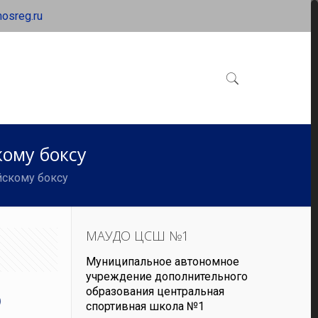
osreg.ru
ому боксу
йскому боксу
МАУДО ЦСШ №1
Муниципальное автономное
учреждение дополнительного
о
образования центральная
спортивная школа №1