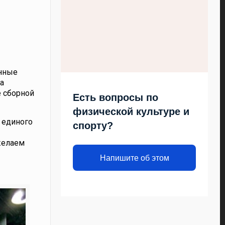
анные
а
е сборной
Есть вопросы по
физической культуре и
е единого
спорту?
желаем
Напишите об этом