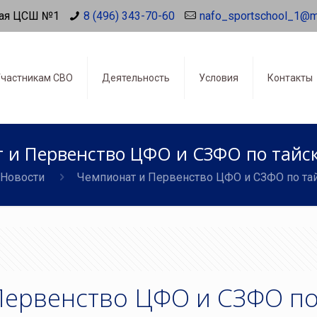
ая ЦСШ №1
8 (496) 343-70-60
nafo_sportschool_1@m
частникам СВО
Деятельность
Условия
Контакты
 и Первенство ЦФО и СЗФО по тайск
Новости
Чемпионат и Первенство ЦФО и СЗФО по та
Первенство ЦФО и СЗФО п