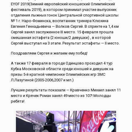
EYOF 2019(Зимний европейский юношеский Олимпийский
фестиваль 2019), в котором принимал участие выпускник
отделения лыжных гонок Центральной спортивной школы
№ 1 г. Наро-Фоминска, воспитанник тренера Клюхина
Евгения Геннадьевича — Волков Сергей. В спринте на 1,4 км
Сергей занял заслуженное III место. 15 февраля прошла
смешанная эстафета (2 юноши/2 девушки) , в которой
Сергей выступал на 3 этапе. Результат эстафеты — II место.
Поздравляем Сергея и желаем ему побед!
А также 17 февраля в городе Одинцово проходил 4 тур
Кубка Московской области среди юношей и девушек на
призы 5-й кратной чемпионки Олимпийских игр ЗМС
Л.Лазутиной (2005-2006,2007 и мл.)
Лучшие результаты показали — Кравченко Михаил занял 11
место и Крячек Роман занял 49 место из 107! Молодцы
ребята!