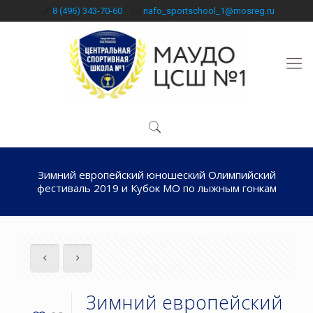
8 (496) 343-70-60
nafo_sportschool_1@mosreg.ru
Зимний европейский юношеский Олимпийский
фестиваль 2019 и Кубок МО по лыжным гонкам
Зимний европейский