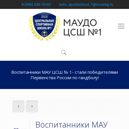
8 (496) 343-70-60
nafo_sportschool_1@mosreg.ru
Воспитанники МАУ ЦСШ № 1- стали победителями
Первенства России по гандболу!
Воспитанники МАУ