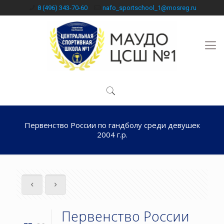
8 (496) 343-70-60
nafo_sportschool_1@mosreg.ru
Первенство России по гандболу среди девушек
2004 г.р.
Первенство России