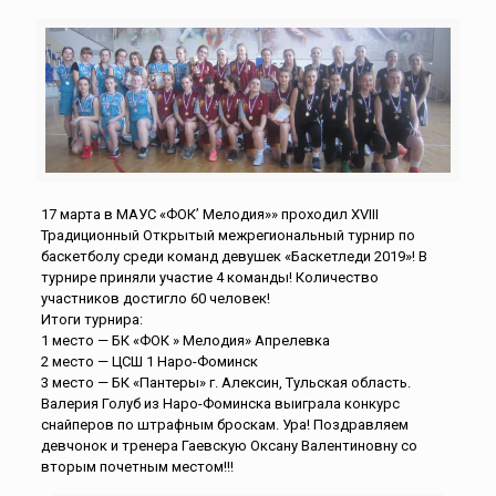
17 марта в МАУС «ФОК’ Мелодия»» проходил XVIII
Традиционный Открытый межрегиональный турнир по
баскетболу среди команд девушек «Баскетледи 2019»! В
турнире приняли участие 4 команды! Количество
участников достигло 60 человек!
Итоги турнира:
1 место — БК «ФОК » Мелодия» Апрелевка
2 место — ЦСШ 1 Наро-Фоминск
3 место — БК «Пантеры» г. Алексин, Тульская область.
Валерия Голуб из Наро-Фоминска выиграла конкурс
снайперов по штрафным броскам. Ура! Поздравляем
девчонок и тренера Гаевскую Оксану Валентиновну со
вторым почетным местом!!!