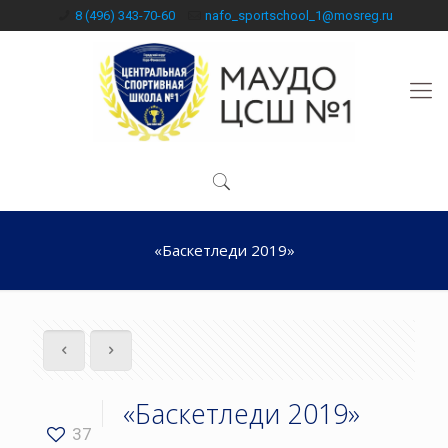
8 (496) 343-70-60
nafo_sportschool_1@mosreg.ru
«Баскетледи 2019»
«Баскетледи 2019»
37