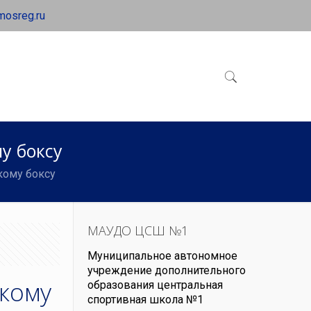
mosreg.ru
у боксу
кому боксу
МАУДО ЦСШ №1
Муниципальное автономное
учреждение дополнительного
скому
образования центральная
спортивная школа №1