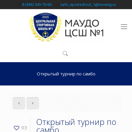
8 (496) 343-70-60
nafo_sportschool_1@mosreg.ru
Открытый турнир по самбо
Открытый турнир по
самбо
93