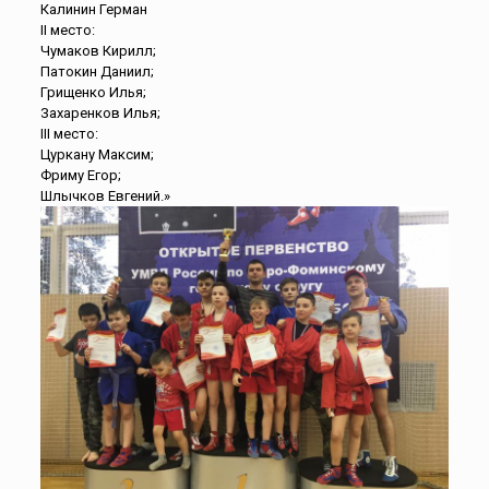
Калинин Герман
II место:
Чумаков Кирилл;
Патокин Даниил;
Грищенко Илья;
Захаренков Илья;
III место:
Цуркану Максим;
Фриму Егор;
Шлычков Евгений.»