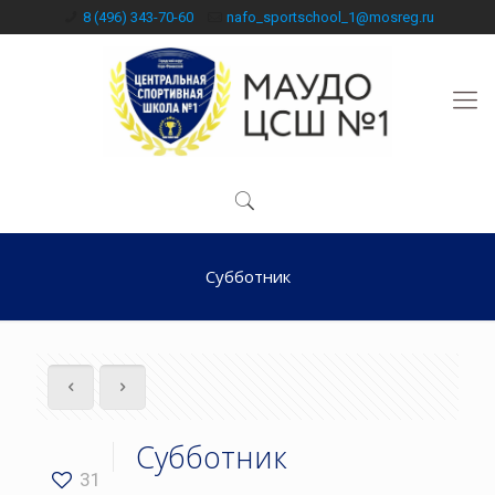
8 (496) 343-70-60
nafo_sportschool_1@mosreg.ru
Субботник
Субботник
31