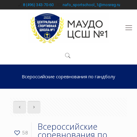
8 (496) 343-70-60
nafo_sportschool_1@mosreg.ru
Всероссийские соревнования по гандболу
Всероссийские
соревнования по
58