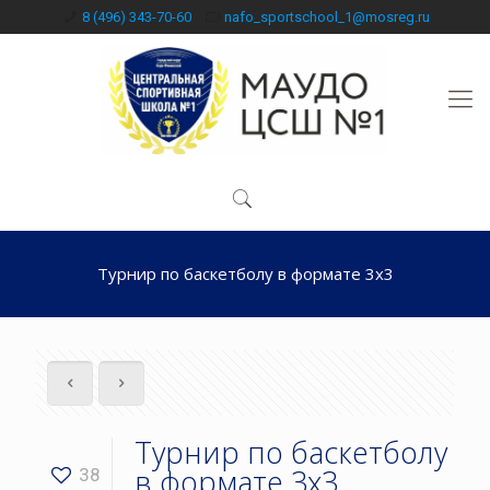
8 (496) 343-70-60
nafo_sportschool_1@mosreg.ru
Турнир по баскетболу в формате 3х3
Турнир по баскетболу
в формате 3х3
38