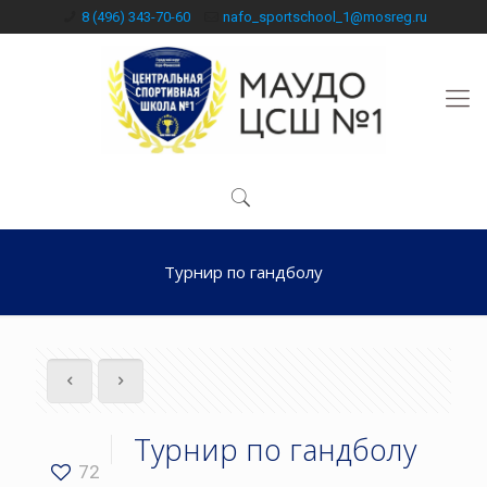
8 (496) 343-70-60
nafo_sportschool_1@mosreg.ru
Турнир по гандболу
Турнир по гандболу
72