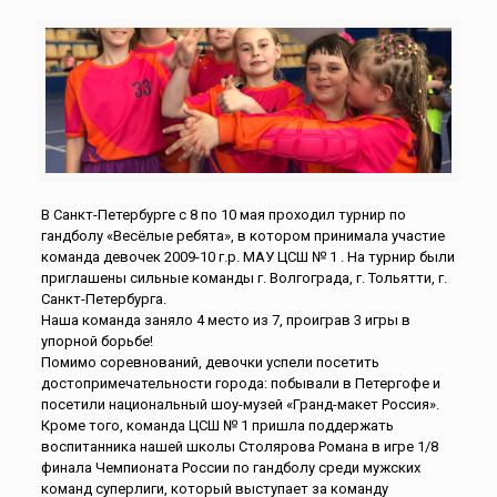
В Санкт-Петербурге с 8 по 10 мая проходил турнир по
гандболу «Весёлые ребята», в котором принимала участие
команда девочек 2009-10 г.р. МАУ ЦСШ № 1 . На турнир были
приглашены сильные команды г. Волгограда, г. Тольятти, г.
Санкт-Петербурга.
Наша команда заняло 4 место из 7, проиграв 3 игры в
упорной борьбе!
Помимо соревнований, девочки успели посетить
достопримечательности города: побывали в Петергофе и
посетили национальный шоу-музей «Гранд-макет Россия».
Кроме того, команда ЦСШ № 1 пришла поддержать
воспитанника нашей школы Столярова Романа в игре 1/8
финала Чемпионата России по гандболу среди мужских
команд суперлиги, который выступает за команду