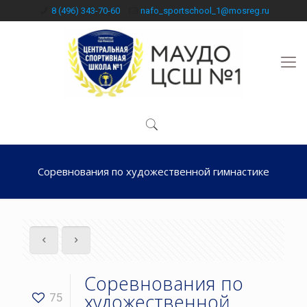
8 (496) 343-70-60
nafo_sportschool_1@mosreg.ru
Соревнования по художественной гимнастике
Соревнования по
художественной
75