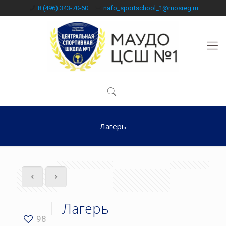
8 (496) 343-70-60
nafo_sportschool_1@mosreg.ru
Лагерь
Лагерь
98