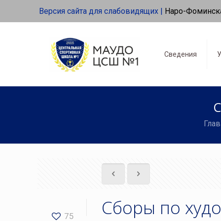
Версия сайта для слабовидящих |
Наро-Фоминск
Сведения
У
С
Глав
Сборы по худ
75