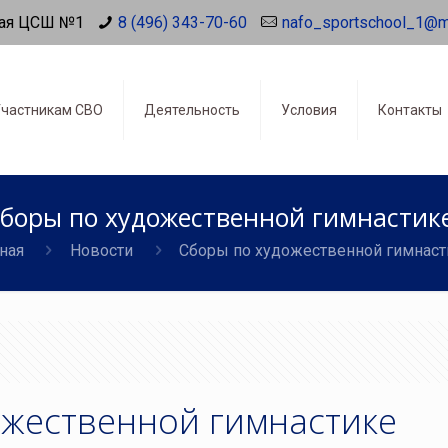
ая ЦСШ №1
8 (496) 343-70-60
nafo_sportschool_1@m
частникам СВО
Деятельность
Условия
Контакты
боры по художественной гимнастик
ная
Новости
Сборы по художественной гимнаст
ожественной гимнастике