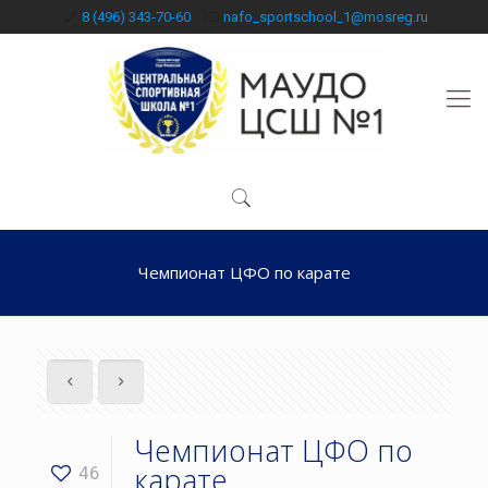
8 (496) 343-70-60
nafo_sportschool_1@mosreg.ru
Чемпионат ЦФО по карате
Чемпионат ЦФО по
карате
46