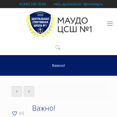
8 (496) 343-70-60
nafo_sportschool_1@mosreg.ru
Важно!
Важно!
69