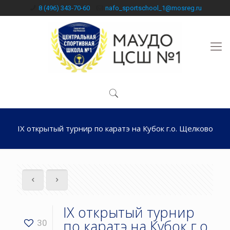
8 (496) 343-70-60
nafo_sportschool_1@mosreg.ru
IX открытый турнир по каратэ на Кубок г.о. Щелково
IX открытый турнир
по каратэ на Кубок г.о.
30