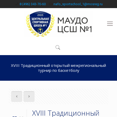
8 (496) 343-70-60
nafo_sportschool_1@mosreg.ru
XVIII Традиционный открытый межрегиональный
турнир по баскетболу
XVIII Традиционный