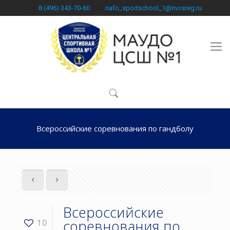
8 (496) 343-70-60
nafo_sportschool_1@mosreg.ru
Всероссийские соревнования по гандболу
Всероссийские
соревнования по
10