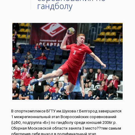
гандболу
В спорткомплексе БГТУ им.Шухова г.Белгород завершился
1 межрегионнальный этап Всероссийских соревнований
(ЦФО, подгруппа «Б») по гандболу среди юношей 2006г.р.
Сборная Московской области заняла 3 место??тем самым
обеспечив себе выход в полуфинальный этап