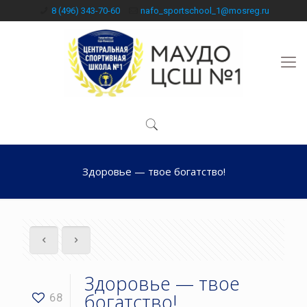
8 (496) 343-70-60
nafo_sportschool_1@mosreg.ru
Здоровье — твое богатство!
Здоровье — твое
богатство!
68