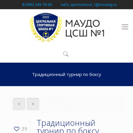
8 (496) 343-70-60
nafo_sportschool_1@mosreg.ru
Традиционный турнир по боксу
Традиционный
турнир по боксу
39