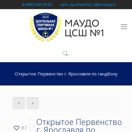
8 (496) 343-70-60
nafo_sportschool_1@mosreg.ru
Открытое Первенство г. Ярославля по гандболу
Открытое Первенство
г. Ярославля по
87