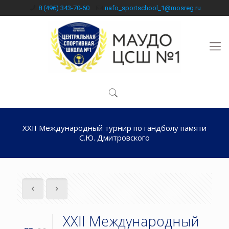
8 (496) 343-70-60
nafo_sportschool_1@mosreg.ru
XXII Международный турнир по гандболу памяти
С.Ю. Дмитровского
XXII Международный