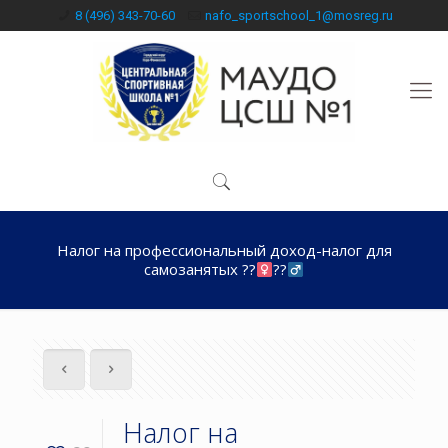
8 (496) 343-70-60
nafo_sportschool_1@mosreg.ru
Налог на профессиональный доход-налог для
самозанятых ??‍
??‍
Налог на