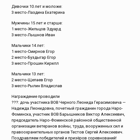
Девочки 10 лет и моложе:
3 место-Лаздина Екатерина
Мужчины 15 лет и старше:
1 место-Жильцов Эдуард
3 место-Лышнов Иван
Мальчики 14 лет:
1 место-Смирнов Егор
2 место-Буздыгар Егор
3 место-Прошин Кирилл
Мальчики 13 лет:
2 место-Щепаев Егор
3 место-Рылин Владислав
Награждение проводили
???: дочь участника ВОВ Черного Леонида Герасимовича —
Надежда Леонидовна, почетный гражданин города Наро-
Фоминска, участник ВОВ Барышников Виктор Алексеевич,
председатель Наро-Фоминской районной общественной
организации ветеранов войны, труда, вооруженных сил и
правоохранительных органов Тестов Сергей Алексеевич.
Поздравляем победителей и призёров соревнований!