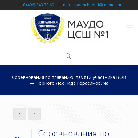
8 (496) 343-70-60
nafo_sportschool_1@mosreg.ru
Соревнования по плаванию, памяти участника ВОВ
— Черного Леонида Герасимовича
Соревнования по