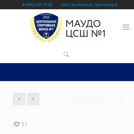
8 (496) 343-70-60
nafo_sportschool_1@mosreg.ru
57