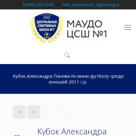
8 (496) 343-70-60
nafo_sportschool_1@mosreg.ru
Кубок Александра Панова по мини-футболу среди
юношей 2011 г.р.
Кубок Александра