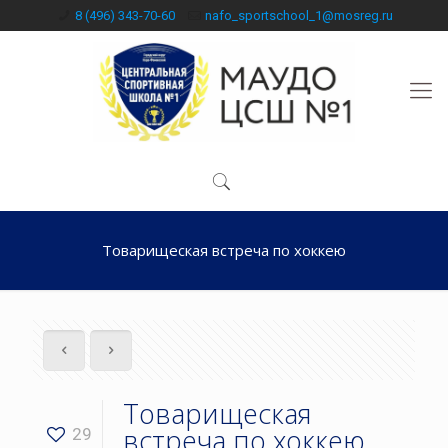
8 (496) 343-70-60
nafo_sportschool_1@mosreg.ru
Товарищеская встреча по хоккею
Товарищеская
встреча по хоккею
29