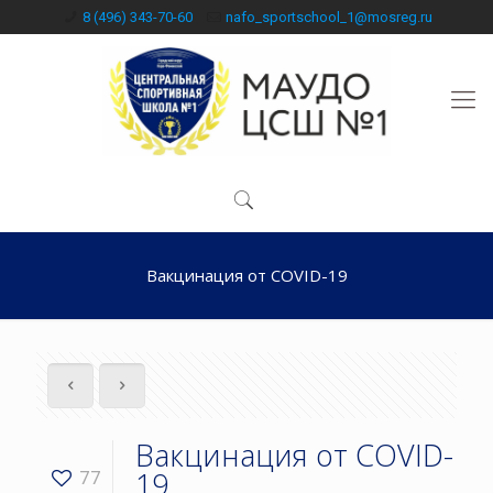
8 (496) 343-70-60
nafo_sportschool_1@mosreg.ru
Вакцинация от COVID-19
Вакцинация от COVID-
19
77