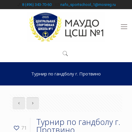
8 (496) 343-70-60
nafo_sportschool_1@mosreg.ru
Турнир по гандболу г. Протвино
Турнир по гандболу г.
Протвино
71