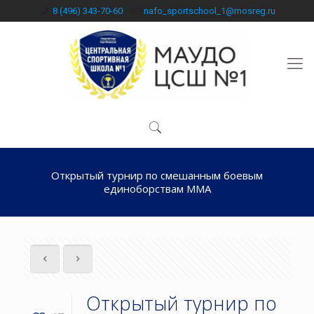
8 (496) 343-70-60
nafo_sportschool_1@mosreg.ru
Открытый турнир по смешанным боевым
единоборствам ММА
Открытый турнир по