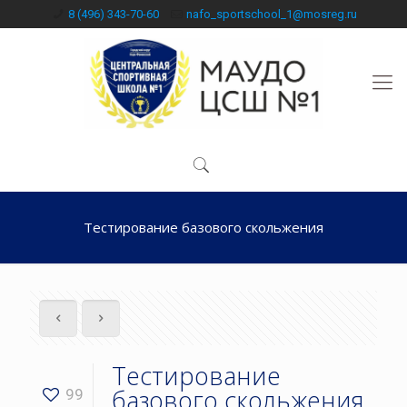
8 (496) 343-70-60
nafo_sportschool_1@mosreg.ru
Тестирование базового скольжения
Тестирование
базового скольжения
99