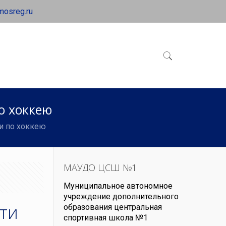
mosreg.ru
о хоккею
и по хоккею
МАУДО ЦСШ №1
Муниципальное автономное
учреждение дополнительного
ти
образования центральная
спортивная школа №1