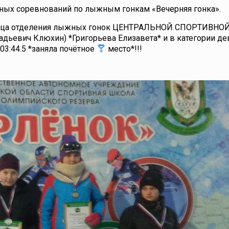
астных соревнований по лыжным гонкам «Вечерняя гонка».
анница отделения лыжных гонок ЦЕНТРАЛЬНОЙ СПОРТИВН
адьевич Клюхин) *Григорьева Елизавета* и в категории д
 03:44.5 *заняла почётное
место*!!!