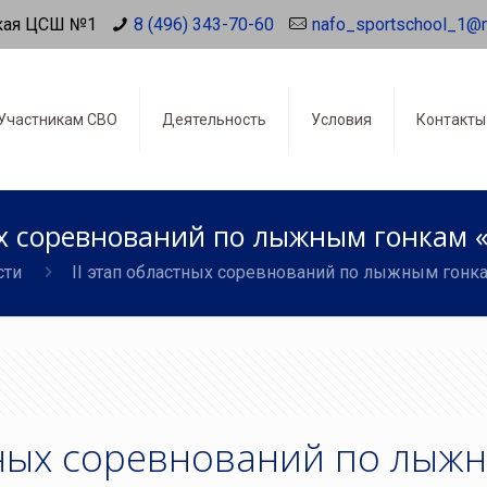
кая ЦСШ №1
8 (496) 343-70-60
nafo_sportschool_1@
Участникам СВО
Деятельность
Условия
Контакты
ых соревнований по лыжным гонкам 
сти
II этап областных соревнований по лыжным гонка
стных соревнований по лыж