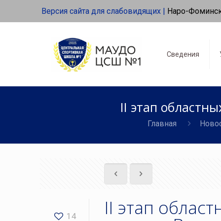
Версия сайта для слабовидящих |
Наро-Фоминс
Сведения
II этап областн
Главная
Ново
II этап обла
14