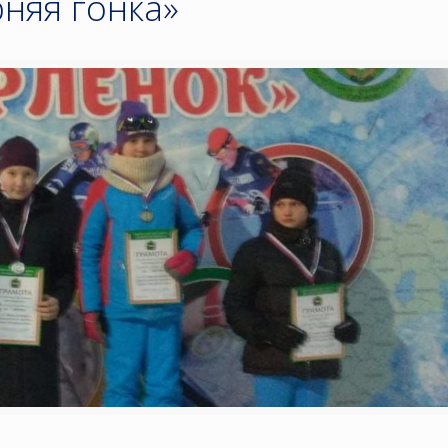
няя гонка»