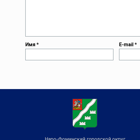
Имя
*
E-mail
*
Наро-Фоминский городской округ