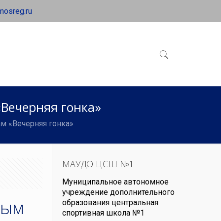
mosreg.ru
«Вечерняя гонка»
м «Вечерняя гонка»
МАУДО ЦСШ №1
Муниципальное автономное
учреждение дополнительного
ным
образования центральная
спортивная школа №1