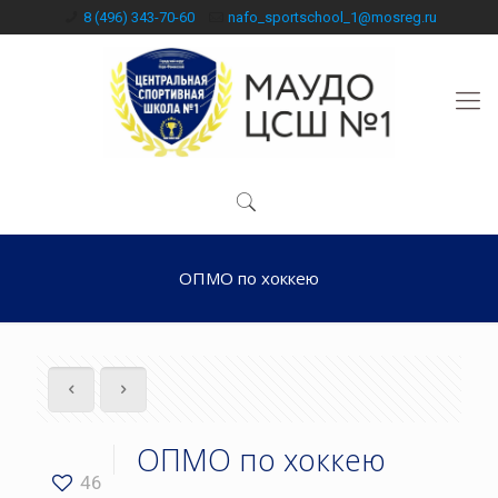
8 (496) 343-70-60
nafo_sportschool_1@mosreg.ru
ОПМО по хоккею
ОПМО по хоккею
46