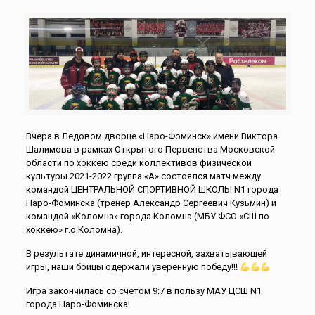
Вчера в Ледовом дворце «Наро-Фоминск» имени Виктора
Шалимова в рамках Открытого Первенства Московской
области по хоккею среди коллективов физической
культуры 2021-2022 группа «А» состоялся матч между
командой ЦЕНТРАЛЬНОЙ СПОРТИВНОЙ ШКОЛЫ N1 города
Наро-Фоминска (тренер Александр Сергеевич Кузьмин) и
командой «Коломна» города Коломна (МБУ ФСО «СШ по
хоккею» г.о.Коломна).
В результате динамичной, интересной, захватывающей
игры, наши бойцы одержали уверенную победу!!!
Игра закончилась со счётом 9:7 в пользу МАУ ЦСШ N1
города Наро-Фоминска!