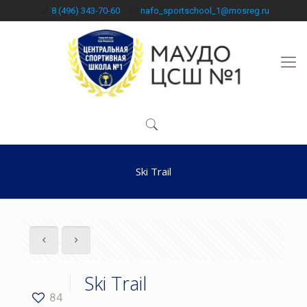
8 (496) 343-70-60
nafo_sportschool_1@mosreg.ru
Ski Trail
Ski Trail
84