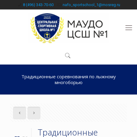
8 (496) 343-70-60
nafo_sportschool_1@mosreg.ru
Традиционные соревнования по лыжному
многоборью
Традиционные