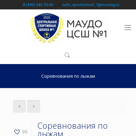
8 (496) 343-70-60
nafo_sportschool_1@mosreg.ru
Соревнования по лыжам
Соревнования по
лыжам
96