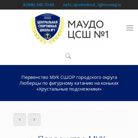
8 (496) 343-70-60
nafo_sportschool_1@mosreg.ru
Первенство МУК СШОР городского округа
Люберцы по фигурному катанию на коньках
«Хрустальные подснежники»